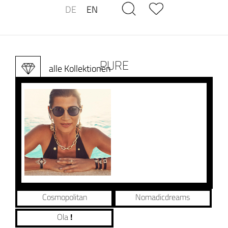
DE
EN
PURE
alle Kollektionen
Cosmopolitan
Nomadicdreams
Ola
!