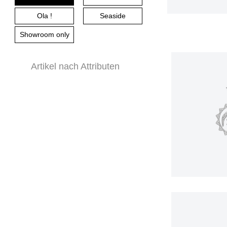
Ola !
Seaside
Showroom only
Artikel nach Attributen