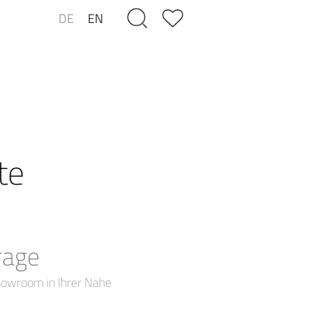
DE
EN
te
rage
howroom in Ihrer Nähe