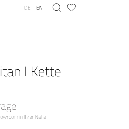
DE
EN
tan I Kette
rage
howroom in Ihrer Nähe