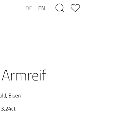
DE
EN
 Armreif
ld, Eisen
 3,24ct