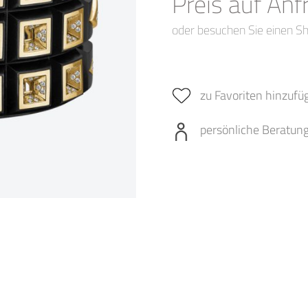
Preis auf Anf
oder besuchen Sie einen S
zu Favoriten hinzufü
persönliche Beratun