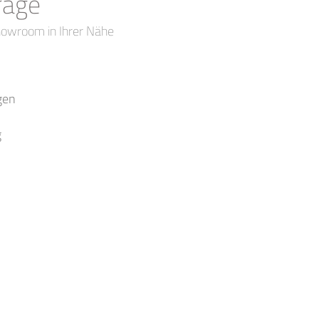
rage
howroom in Ihrer Nähe
gen
g